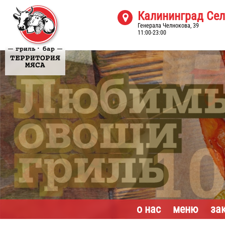
Калининград Се

Генерала Челнокова, 39
11:00-23:00
·
гриль
бар
ТЕРРИТОРИЯ
МЯСА
о нас
меню
за