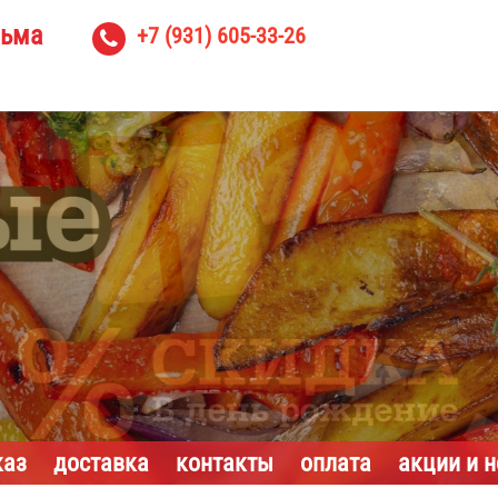
льма
+7 (931) 605-33-26

каз
доставка
контакты
оплата
акции и 