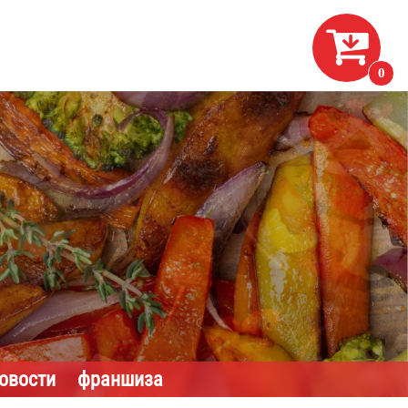

0
новости
франшиза