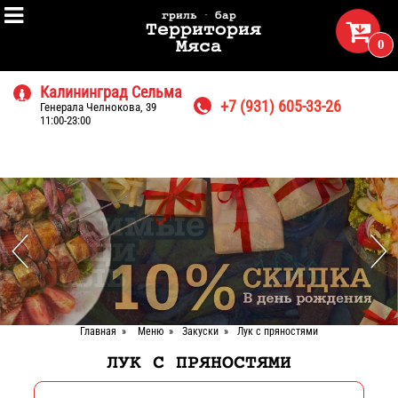

гриль · бар

Территория
0
Мяса
Калининград Сельма

+7 (931) 605-33-26
Генерала Челнокова, 39

11:00-23:00
Главная
»
Меню
»
Закуски
»
Лук с пряностями
ЛУК С ПРЯНОСТЯМИ